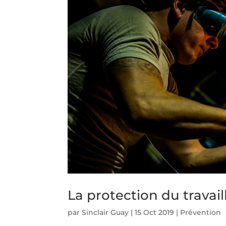
La protection du travail
par
Sinclair Guay
|
15 Oct 2019
|
Prévention