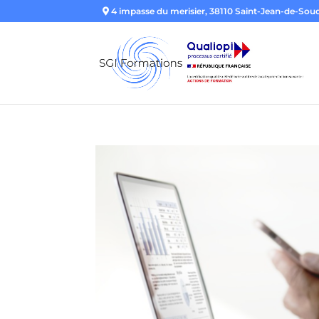
4 impasse du merisier, 38110 Saint-Jean-de-Sou