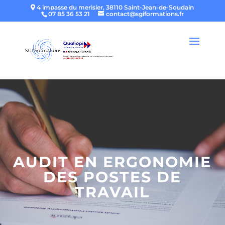
4 impasse du merisier, 38110 Saint-Jean-de-Soudain
07 85 36 53 21
contact@sgiformations.fr
AUDIT EN ERGONOMIE
DES POSTES DE
TRAVAIL